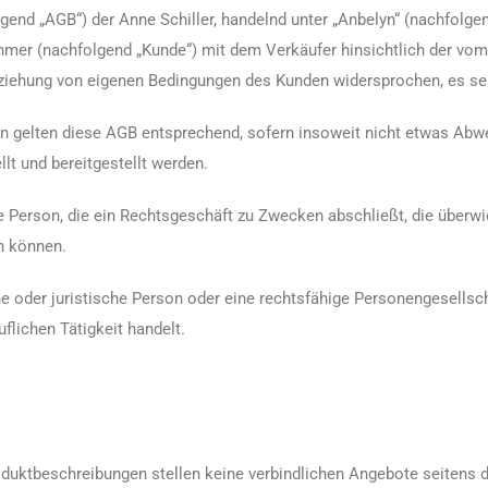
d „AGB“) der Anne Schiller, handelnd unter „Anbelyn“ (nachfolgend „
ehmer (nachfolgend „Kunde“) mit dem Verkäufer hinsichtlich der vo
eziehung von eigenen Bedingungen des Kunden widersprochen, es sei 
ten gelten diese AGB entsprechend, sofern insoweit nicht etwas Abwe
llt und bereitgestellt werden.
e Person, die ein Rechtsgeschäft zu Zwecken abschließt, die überwi
n können.
e oder juristische Person oder eine rechtsfähige Personengesellsc
flichen Tätigkeit handelt.
duktbeschreibungen stellen keine verbindlichen Angebote seitens d