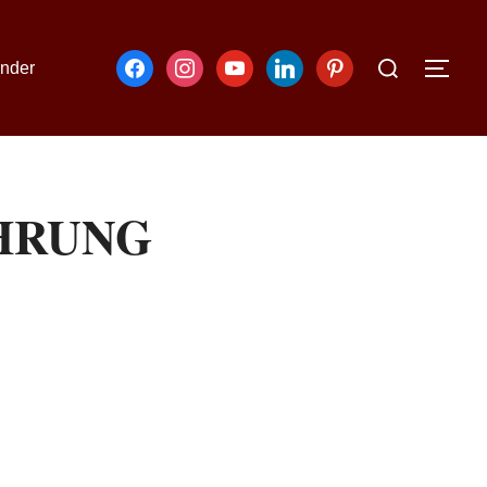
nder
HRUNG