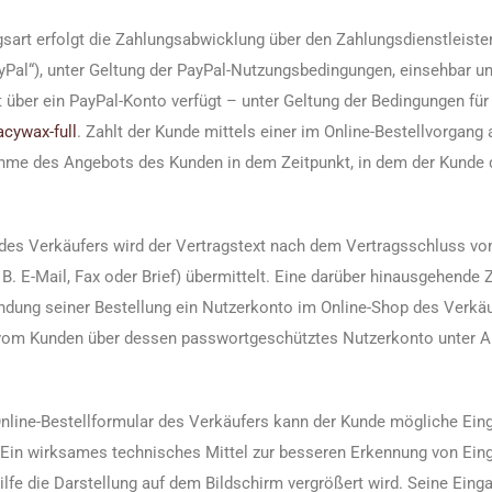
t erfolgt die Zahlungsabwicklung über den Zahlungsdienstleister Pa
yPal“), unter Geltung der PayPal-Nutzungsbedingungen, einsehbar u
t über ein PayPal-Konto verfügt – unter Geltung der Bedingungen fü
acywax-full
. Zahlt der Kunde mittels einer im Online-Bestellvorga
nahme des Angebots des Kunden in dem Zeitpunkt, in dem der Kunde 
r des Verkäufers wird der Vertragstext nach dem Vertragsschluss 
B. E-Mail, Fax oder Brief) übermittelt. Eine darüber hinausgehend
ndung seiner Bestellung ein Nutzerkonto im Online-Shop des Verkäuf
n vom Kunden über dessen passwortgeschütztes Nutzerkonto unter 
Online-Bestellformular des Verkäufers kann der Kunde mögliche Ei
 Ein wirksames technisches Mittel zur besseren Erkennung von Eing
ilfe die Darstellung auf dem Bildschirm vergrößert wird. Seine Ei