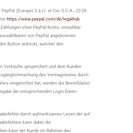
yPal (Europe) S.à r.l. et Cie, S.C.A., 22-24
nter
https://www.paypal.com
/de
/legalhub
r Zahlungen ohne PayPal-Konto, einsehbar
ng auswählbaren von PayPal angebotenen
den Button anklickt, welcher den
vom Verkäufer gespeichert und dem Kunden
e Zugänglichmachung des Vertragstextes durch
ers eingerichtet hat, werden die Bestelldaten
Angabe der entsprechenden Login-Daten
ngabefehler durch aufmerksames Lesen der auf
abefehlern kann dabei die
ngaben kann der Kunde im Rahmen des