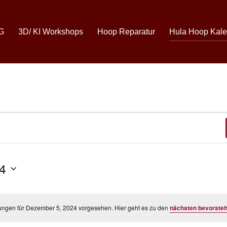
G
3D/ KI Workshops
Hoop Reparatur
Hula Hoop Kale
4
ungen für Dezember 5, 2024 vorgesehen. Hier geht es zu den
nächsten bevorste
H
i