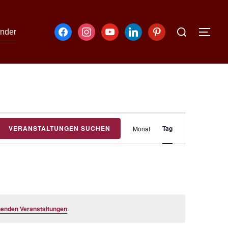
nder
V
VERANSTALTUNGEN SUCHEN
Tag
Monat
e
r
a
n
s
henden Veranstaltungen
.
t