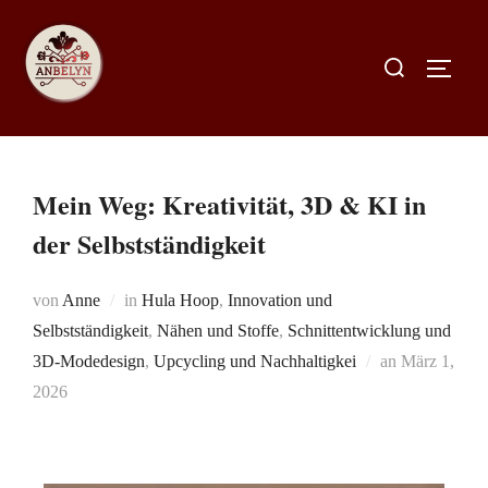
Mein Weg: Kreativität, 3D & KI in
der Selbstständigkeit
von
Anne
in
Hula Hoop
,
Innovation und
Selbstständigkeit
,
Nähen und Stoffe
,
Schnittentwicklung und
3D-Modedesign
,
Upcycling und Nachhaltigkei
an
März 1,
2026